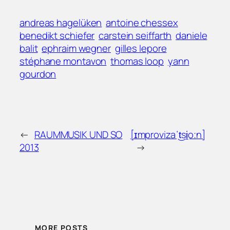
andreas hagelüken
antoine chessex
benedikt schiefer
carstein seiffarth
daniele
balit
ephraim wegner
gilles lepore
stéphane montavon
thomas loop
yann
gourdon
←
RAUMMUSIK UND SO
[ɪmprovizaˈt͜si̯oːn]
2013
→
MORE POSTS