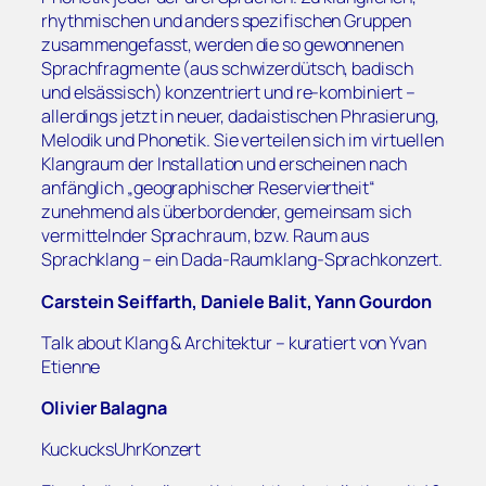
rhythmischen und anders spezifischen Gruppen
zusammengefasst, werden die so gewonnenen
Sprachfragmente (aus schwizerdütsch, badisch
und elsässisch) konzentriert und re-kombiniert –
allerdings jetzt in neuer, dadaistischen Phrasierung,
Melodik und Phonetik. Sie verteilen sich im virtuellen
Klangraum der Installation und erscheinen nach
anfänglich „geographischer Reserviertheit“
zunehmend als überbordender, gemeinsam sich
vermittelnder Sprachraum, bzw. Raum aus
Sprachklang – ein Dada-Raumklang-Sprachkonzert.
Carstein Seiffarth, Daniele Balit, Yann Gourdon
Talk about Klang & Architektur – kuratiert von Yvan
Etienne
Olivier Balagna
KuckucksUhrKonzert