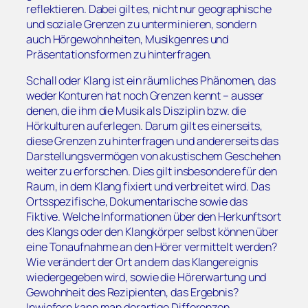
reflektieren. Dabei gilt es, nicht nur geographische
und soziale Grenzen zu unterminieren, sondern
auch Hörgewohnheiten, Musikgenres und
Präsentationsformen zu hinterfragen.
Schall oder Klang ist ein räumliches Phänomen, das
weder Konturen hat noch Grenzen kennt – ausser
denen, die ihm die Musik als Disziplin bzw. die
Hörkulturen auferlegen. Darum gilt es einerseits,
diese Grenzen zu hinterfragen und andererseits das
Darstellungsvermögen von akustischem Geschehen
weiter zu erforschen. Dies gilt insbesondere für den
Raum, in dem Klang fixiert und verbreitet wird. Das
Ortsspezifische, Dokumentarische sowie das
Fiktive. Welche Informationen über den Herkunftsort
des Klangs oder den Klangkörper selbst können über
eine Tonaufnahme an den Hörer vermittelt werden?
Wie verändert der Ort an dem das Klangereignis
wiedergegeben wird, sowie die Hörerwartung und
Gewohnheit des Rezipienten, das Ergebnis?
Inwiefern kann man derartige Differenzen