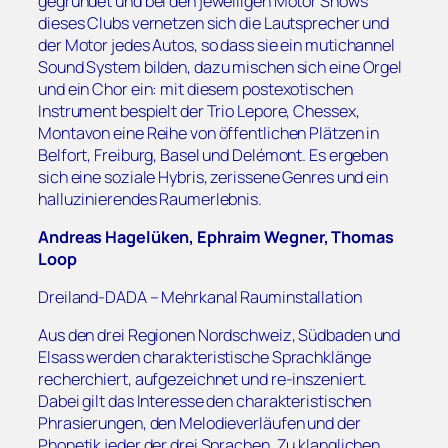
gegründet und bei den jeweiligen Motor Shows
dieses Clubs vernetzen sich die Lautsprecher und
der Motor jedes Autos, so dass sie ein mutichannel
Sound System bilden, dazu mischen sich eine Orgel
und ein Chor ein: mit diesem postexotischen
Instrument bespielt der Trio Lepore, Chessex,
Montavon eine Reihe von öffentlichen Plätzen in
Belfort, Freiburg, Basel und Delémont. Es ergeben
sich eine soziale Hybris, zerissene Genres und ein
halluzinierendes Raumerlebnis.
Andreas Hagelüken, Ephraim Wegner, Thomas
Loop
Dreiland-DADA – Mehrkanal Rauminstallation
Aus den drei Regionen Nordschweiz, Südbaden und
Elsass werden charakteristische Sprachklänge
recherchiert, aufgezeichnet und re-inszeniert.
Dabei gilt das Interesse den charakteristischen
Phrasierungen, den Melodieverläufen und der
Phonetik jeder der drei Sprachen. Zu klanglichen,