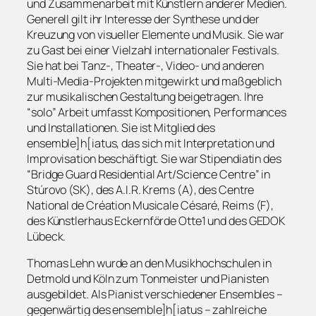
und Zusammenarbeit mit Künstlern anderer Medien.
Generell gilt ihr Interesse der Synthese und der
Kreuzung von visueller Elemente und Musik. Sie war
zu Gast bei einer Vielzahl internationaler Festivals.
Sie hat bei Tanz-, Theater-, Video- und anderen
Multi-Media-Projekten mitgewirkt und maßgeblich
zur musikalischen Gestaltung beigetragen. Ihre
“solo” Arbeit umfasst Kompositionen, Performances
und Installationen. Sie ist Mitglied des
ensemble]h[iatus, das sich mit Interpretation und
Improvisation beschäftigt. Sie war Stipendiatin des
“Bridge Guard Residential Art/Science Centre” in
Stúrovo (SK), des A.I.R. Krems (A), des Centre
National de Création Musicale Césaré, Reims (F),
des Künstlerhaus Eckernförde Otte1 und des GEDOK
Lübeck.
Thomas Lehn wurde an den Musikhochschulen in
Detmold und Köln zum Tonmeister und Pianisten
ausgebildet. Als Pianist verschiedener Ensembles –
gegenwärtig des ensemble]h[iatus – zahlreiche