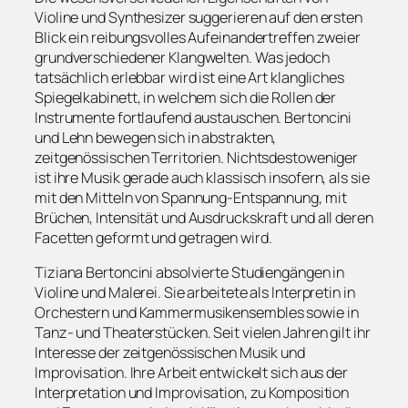
Violine und Synthesizer suggerieren auf den ersten
Blick ein reibungsvolles Aufeinandertreffen zweier
grundverschiedener Klangwelten. Was jedoch
tatsächlich erlebbar wird ist eine Art klangliches
Spiegelkabinett, in welchem sich die Rollen der
Instrumente fortlaufend austauschen. Bertoncini
und Lehn bewegen sich in abstrakten,
zeitgenössischen Territorien. Nichtsdestoweniger
ist ihre Musik gerade auch klassisch insofern, als sie
mit den Mitteln von Spannung-Entspannung, mit
Brüchen, Intensität und Ausdruckskraft und all deren
Facetten geformt und getragen wird.
Tiziana Bertoncini absolvierte Studiengängen in
Violine und Malerei. Sie arbeitete als Interpretin in
Orchestern und Kammermusikensembles sowie in
Tanz- und Theaterstücken. Seit vielen Jahren gilt ihr
Interesse der zeitgenössischen Musik und
Improvisation. Ihre Arbeit entwickelt sich aus der
Interpretation und Improvisation, zu Komposition