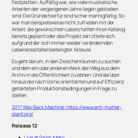
Festplatten: Auffällig war, wie viele musikalische
Arbeiten der vergangenen Jahre liegen geblieben
sind. Die Gründe hierfür sind sicher mannigfaltig. So
war man beispielsweise nicht zufrieden mit der
Arbeit, die gewünschten Labels hatten ihren Katalog
bereits geplant oder das Projekt zerrüttete sich,
aufgrund der sich immer wieder verändernden
Lebensrealitäten beteiligter Akteure.
Es geht darum, in den Zwischenräumen zu suchen
und dem ein oder anderen Werk den Weg aus dem
Archiv in die Öffentlichkeit zu ebnen. Und darüber
hinaus die nach Vorne orientierten und auf Effizienz
getakteten Produktionsbedingungen in Frage zu
stellen.
2017 Way Back Machine: https://www.anti-matter-
plant.org/
Release 12
Live at Saint-Merri