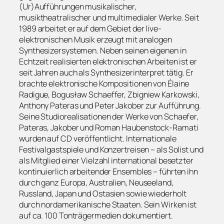
(Ur)Aufführungen musikalischer,
musiktheatralischer und multimedialer Werke. Seit
1989 arbeitet er auf dem Gebiet der live-
elektronischen Musik erzeugt mit analogen
Synthesizersystemen. Neben seinen eigenen in
Echtzeit realisierten elektronischen Arbeiten ist er
seit Jahren auch als Synthesizerinterpret tätig. Er
brachte elektronische Kompositionen von Élaine
Radigue, Bogusław Schaeffer, Zbigniew Karkowski,
Anthony Pateras und Peter Jakober zur Aufführung.
Seine Studiorealisationen der Werke von Schaefer,
Pateras, Jakober und Roman Haubenstock-Ramati
wurden auf CD veröffentlicht. Internationale
Festivalgastspiele und Konzertreisen – als Solist und
als Mitglied einer Vielzahl international besetzter
kontinuierlich arbeitender Ensembles – führten ihn
durch ganz Europa, Australien, Neuseeland,
Russland, Japan und Ostasien sowie wiederholt
durch nordamerikanische Staaten. Sein Wirken ist
auf ca. 100 Tonträgermedien dokumentiert.