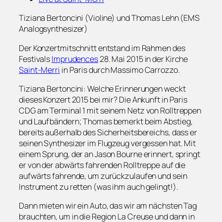
Tiziana Bertoncini (Violine) und Thomas Lehn (EMS
Analogsynthesizer)
Der Konzertmitschnitt entstand im Rahmen des
Festivals
Imprudences
28. Mai 2015 in der Kirche
Saint-Merri
in Paris durch Massimo Carrozzo.
Tiziana Bertoncini: Welche Erinnerungen weckt
dieses Konzert 2015 bei mir? Die Ankunft in Paris
CDG am Terminal 1 mit seinem Netz von Rolltreppen
und Laufbändern; Thomas bemerkt beim Abstieg,
bereits außerhalb des Sicherheitsbereichs, dass er
seinen Synthesizer im Flugzeug vergessen hat. Mit
einem Sprung, der an Jason Bourne erinnert, springt
er von der abwärts fahrenden Rolltreppe auf die
aufwärts fahrende, um zurückzulaufen und sein
Instrument zu retten (was ihm auch gelingt!).
Dann mieten wir ein Auto, das wir am nächsten Tag
brauchten, um in die Region La Creuse und dann in