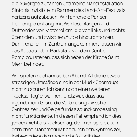
die Auvergne zu fahren und meine Klanginstallation
Sinfonia Invisibile im Rahmen des Land-Art-Festivals
horizons aufzubauen. Wir fahren die Pariser
Periferique entlang, mit Warteschlangen und
Dutzenden von Motorrollern, die von links und rechts
überholen und zwischen Autos hindurchfahren.
Dann, endlich im Zentrum angekommen, lassen wir
das Auto auf dem Parkplatz vor dem Centre
Pompidou stehen, das sich neben der Kirche Saint
Merri befindet.
Wir spielen noch am selben Abend. All diese etwas
stressigen Umstände sind in der Musik überhaupt
nicht zu spüren. Ich kann noch einen weiteren
‘Rückschlag’ erwähnen, und zwar, dass aus
irgendeinem Grund die Verbindung zwischen
Synthesizer und Geige für das sound-processing
nicht funktionierte. In diesem Fall empfand ich dies
jedoch nicht als Rückschlag, denn ich spiele auch
gern ohne Klangmodulation durch den Synthesizer,
insbesondere dann, wenn die Akustik des