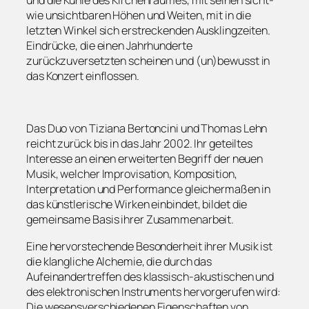
wie unsichtbaren Höhen und Weiten, mit in die
letzten Winkel sich erstreckenden Ausklingzeiten.
Eindrücke, die einen Jahrhunderte
zurückzuversetzten scheinen und (un)bewusst in
das Konzert einflossen.
Das Duo von Tiziana Bertoncini und Thomas Lehn
reicht zurück bis in das Jahr 2002. Ihr geteiltes
Interesse an einen erweiterten Begriff der neuen
Musik, welcher Improvisation, Komposition,
Interpretation und Performance gleichermaßen in
das künstlerische Wirken einbindet, bildet die
gemeinsame Basis ihrer Zusammenarbeit.
Eine hervorstechende Besonderheit ihrer Musik ist
die klangliche Alchemie, die durch das
Aufeinandertreffen des klassisch-akustischen und
des elektronischen Instruments hervorgerufen wird:
Die wesensverschiedenen Eigenschaften von