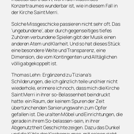
Konzertraumes wunderbar ist, wie in diesem Fall in
der Kirche Saint Merri.
Solche Missgeschicke passieren nicht sehr oft. Das
‘ungebundene’, aber durch gegenseitiges tiefes
Zuhören verbundene Spielen gibt der Musik einen
anderen Atem und Klarheit. Und so hat dieses Stück
eine besondere Weite und Transparenz, eine
Dimension, die vom Kontingenten und Alltäglichen
völlig abgekoppelt ist.
Thomas Lehn: Ergänzend zu Tiziana’s
Schilderungen, die ich gänzlich teile und hier nicht
wiederhole, erinnere ich noch, dass mich die Kirche
Saint Merri in ihrer so-Belassenheit beindruckt
hatte: ein Raum, der keinem Spuren der Zeit
übertünchenden Sanierungswahn zum Opfer
gefallen ist. Die uralten Möbel und Einrichtungen, die
gerade in ihrem So-belassen-sein, in ihrer
Abgenutztheit Geschichte zeigen. Dazu das Dunkel
und die Kühle des Kirchenraumes, mit seinen sicht-