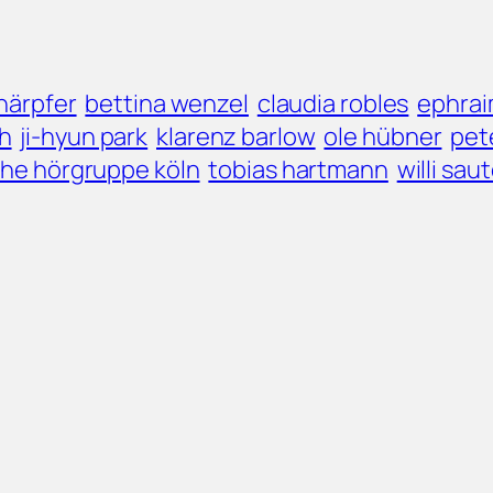
härpfer
bettina wenzel
claudia robles
ephra
th
ji-hyun park
klarenz barlow
ole hübner
pet
he hörgruppe köln
tobias hartmann
willi sau