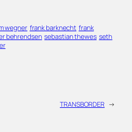
im wegner
frank barknecht
frank
er behrendsen
sebastian thewes
seth
ter
TRANSBORDER
→