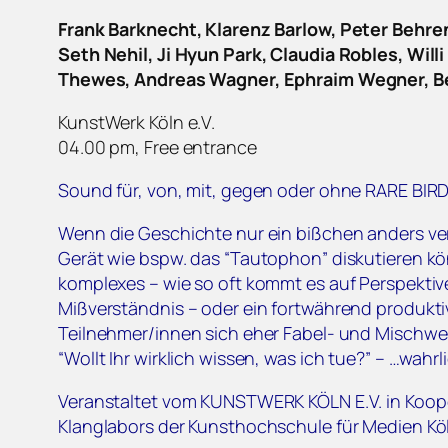
Frank Barknecht, Klarenz Barlow, Peter Behre
Seth Nehil, Ji Hyun Park, Claudia Robles, Wil
Thewes, Andreas Wagner, Ephraim Wegner, B
KunstWerk Köln e.V.
04.00 pm, Free entrance
Sound für, von, mit, gegen oder ohne RARE BIRD
Wenn die Geschichte nur ein bißchen anders ve
Gerät wie bspw. das “Tautophon” diskutieren kön
komplexes – wie so oft kommt es auf Perspektive
Mißverständnis – oder ein fortwährend produktiv
Teilnehmer/innen sich eher Fabel- und Mischwe
“Wollt Ihr wirklich wissen, was ich tue?” – …wahrl
Veranstaltet vom KUNSTWERK KÖLN E.V. in Kooper
Klanglabors der Kunsthochschule für Medien Kö