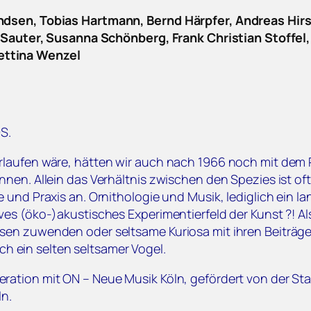
ndsen, Tobias Hartmann, Bernd Härpfer, Andreas Hirsc
li Sauter, Susanna Schönberg, Frank Christian Stoff
ettina Wenzel
S.
rlaufen wäre, hätten wir auch nach 1966 noch mit de
nen. Allein das Verhältnis zwischen den Spezies ist of
 und Praxis an. Ornithologie und Musik, lediglich ein l
es (öko-)akustisches Experimentierfeld der Kunst ?! Al
sen zuwenden oder seltsame Kuriosa mit ihren Beiträg
ich ein selten seltsamer Vogel.
ation mit ON – Neue Musik Köln, gefördert von der Sta
ln.