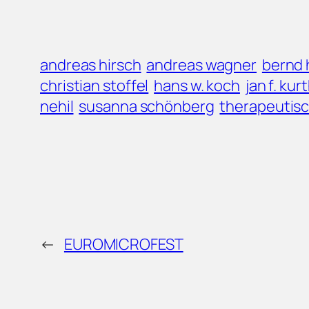
andreas hirsch
andreas wagner
bernd 
christian stoffel
hans w. koch
jan f. kur
nehil
susanna schönberg
therapeutisc
←
EUROMICROFEST