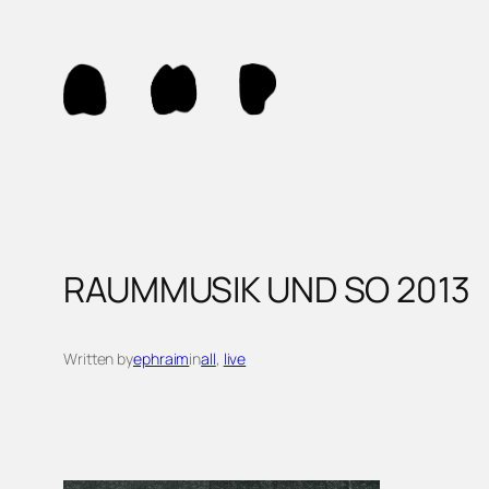
Skip
to
content
RAUMMUSIK UND SO 2013
Written by
ephraim
in
all
, 
live