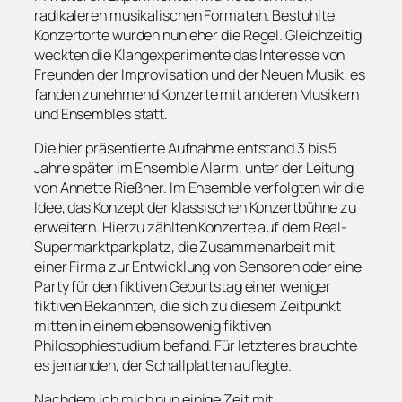
radikaleren musikalischen Formaten. Bestuhlte
Konzertorte wurden nun eher die Regel. Gleichzeitig
weckten die Klangexperimente das Interesse von
Freunden der Improvisation und der Neuen Musik, es
fanden zunehmend Konzerte mit anderen Musikern
und Ensembles statt.
Die hier präsentierte Aufnahme entstand 3 bis 5
Jahre später im Ensemble Alarm, unter der Leitung
von Annette Rießner. Im Ensemble verfolgten wir die
Idee, das Konzept der klassischen Konzertbühne zu
erweitern. Hierzu zählten Konzerte auf dem Real-
Supermarktparkplatz, die Zusammenarbeit mit
einer Firma zur Entwicklung von Sensoren oder eine
Party für den fiktiven Geburtstag einer weniger
fiktiven Bekannten, die sich zu diesem Zeitpunkt
mitten in einem ebensowenig fiktiven
Philosophiestudium befand. Für letzteres brauchte
es jemanden, der Schallplatten auflegte.
Nachdem ich mich nun einige Zeit mit