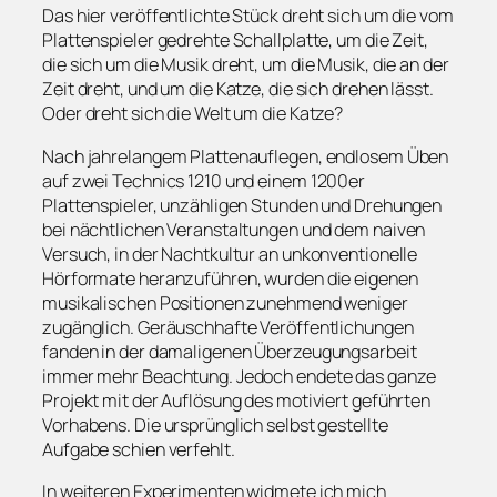
Das hier veröffentlichte Stück dreht sich um die vom
Plattenspieler gedrehte Schallplatte, um die Zeit,
die sich um die Musik dreht, um die Musik, die an der
Zeit dreht, und um die Katze, die sich drehen lässt.
Oder dreht sich die Welt um die Katze?
Nach jahrelangem Plattenauflegen, endlosem Üben
auf zwei Technics 1210 und einem 1200er
Plattenspieler, unzähligen Stunden und Drehungen
bei nächtlichen Veranstaltungen und dem naiven
Versuch, in der Nachtkultur an unkonventionelle
Hörformate heranzuführen, wurden die eigenen
musikalischen Positionen zunehmend weniger
zugänglich. Geräuschhafte Veröffentlichungen
fanden in der damaligenen Überzeugungsarbeit
immer mehr Beachtung. Jedoch endete das ganze
Projekt mit der Auflösung des motiviert geführten
Vorhabens. Die ursprünglich selbst gestellte
Aufgabe schien verfehlt.
In weiteren Experimenten widmete ich mich