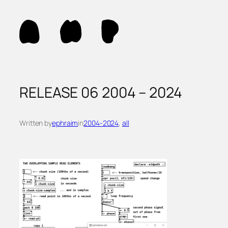
Skip
to
content
RELEASE 06 2004 – 2024
Written by
ephraim
in
2004-2024
, 
all