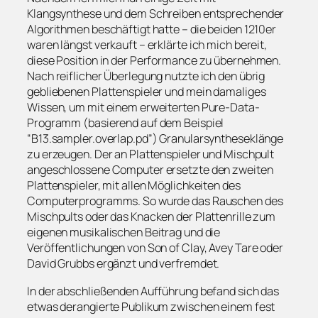
Klangsynthese und dem Schreiben entsprechender
Algorithmen beschäftigt hatte – die beiden 1210er
waren längst verkauft – erklärte ich mich bereit,
diese Position in der Performance zu übernehmen.
Nach reiflicher Überlegung nutzte ich den übrig
gebliebenen Plattenspieler und mein damaliges
Wissen, um mit einem erweiterten Pure-Data-
Programm (basierend auf dem Beispiel
“B13.sampler.overlap.pd”) Granularsyntheseklänge
zu erzeugen. Der an Plattenspieler und Mischpult
angeschlossene Computer ersetzte den zweiten
Plattenspieler, mit allen Möglichkeiten des
Computerprogramms. So wurde das Rauschen des
Mischpults oder das Knacken der Plattenrille zum
eigenen musikalischen Beitrag und die
Veröffentlichungen von Son of Clay, Avey Tare oder
David Grubbs ergänzt und verfremdet.
In der abschließenden Aufführung befand sich das
etwas derangierte Publikum zwischen einem fest