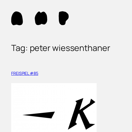
Skip
to
content
Tag:
peter wiessenthaner
FREISPIEL #85