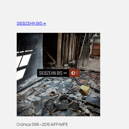
SIEBZEHN BIS ∞
Crónica 096~2015 AIFF/MP3